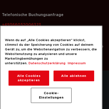
Telefonische Buchungsanfrage
+49366052006323
Wenn du auf „Alle Cookies akzeptieren“ klickst,
stimmst du der Speicherung von Cookies auf deinem
Sie haben Fragen zum Angebot? Gerne können Sie
Gerät zu, um die Websitenavigation zu verbessern, die
eine Anfrage über unser
Kontaktformular
stellen.
Websitenutzung zu analysieren und unsere
Marketingbemühungen zu
unterstützen.
Datenschutzerklärung
Impressum
Alle Cookies
Alle ablehnen
Datenschutz
akzeptieren
AGB/Teilnahmebedingungen
Impressum
Cookie-
Einstellungen
Cookie-Einstellungen
© 2026 Bitburger Braugruppe GmbH