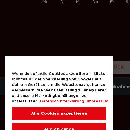
Mo
Di
Mi
Do
Fr
S
ZURÜCK
Wenn du auf „Alle Cookies akzeptieren“ klickst,
stimmst du der Speicherung von Cookies auf
deinem Gerät zu, um die Websitenavigation zu
Datenschutz
AGB/Teilnahm
verbessern, die Websitenutzung zu analysieren
und unsere Marketingbemühungen zu
unterstützen.
Datenschutzerklärung
Impressum
Alle Cookies akzeptieren
Alle ablehnen